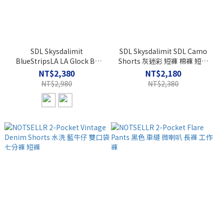
SDL Skysdalimit
SDL Skysdalimit SDL Camo
BlueStripsLA LA Glock B$
Shorts 灰迷彩 短褲 棉褲 短棉
Sweatpants LOGO 棉褲
褲
NT$2,380
NT$2,180
NT$2,980
NT$2,380