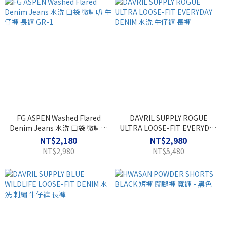
FG ASPEN Washed Flared
DAVRIL SUPPLY ROGUE
Denim Jeans 水洗 口袋 微喇叭
ULTRA LOOSE-FIT EVERYDAY
牛仔褲 長褲 GR-1
DENIM 水洗 牛仔褲 長褲
NT$2,180
NT$2,980
NT$2,980
NT$5,480