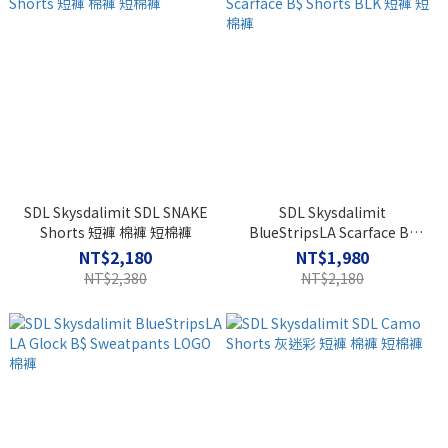
SDL Skysdalimit SDL SNAKE
SDL Skysdalimit
Shorts 短褲 棉褲 短棉褲
BlueStripsLA Scarface B$
Shorts BLK 短褲 短棉褲
NT$2,180
NT$1,980
NT$2,380
NT$2,180