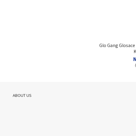
Glo Gang Glosac
K
ABOUT US