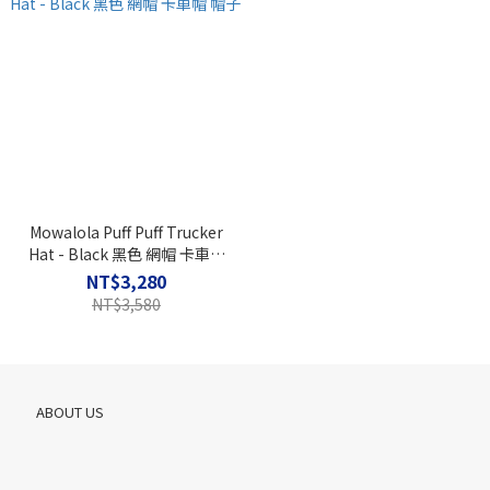
Mowalola Puff Puff Trucker
Hat - Black 黑色 網帽 卡車帽
帽子
NT$3,280
NT$3,580
ABOUT US