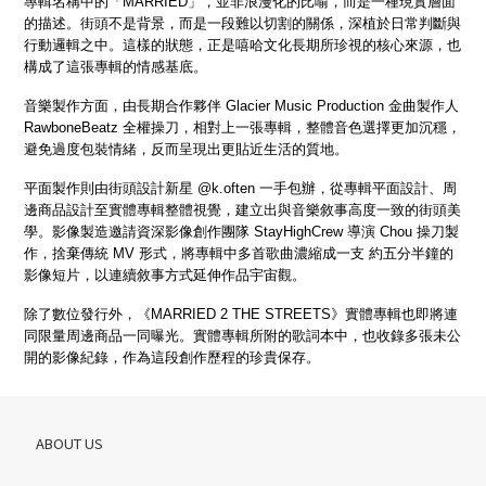
專輯名稱中的「MARRIED」，並非浪漫化的比喻，而是一種現實層面
的描述。街頭不是背景，而是一段難以切割的關係，深植於日常判斷與
行動邏輯之中。這樣的狀態，正是嘻哈文化長期所珍視的核心來源，也
構成了這張專輯的情感基底。
音樂製作方面，由長期合作夥伴 Glacier Music Production 金曲製作人
RawboneBeatz 全權操刀，相對上一張專輯，整體音色選擇更加沉穩，
避免過度包裝情緒，反而呈現出更貼近生活的質地。
平面製作則由街頭設計新星 @k.often 一手包辦，從專輯平面設計、周
邊商品設計至實體專輯整體視覺，建立出與音樂敘事高度一致的街頭美
學。影像製造邀請資深影像創作團隊 StayHighCrew 導演 Chou 操刀製
作，捨棄傳統 MV 形式，將專輯中多首歌曲濃縮成一支 約五分半鐘的
影像短片，以連續敘事方式延伸作品宇宙觀。
除了數位發行外，《MARRIED 2 THE STREETS》實體專輯也即將連
同限量周邊商品一同曝光。實體專輯所附的歌詞本中，也收錄多張未公
開的影像紀錄，作為這段創作歷程的珍貴保存。
ABOUT US