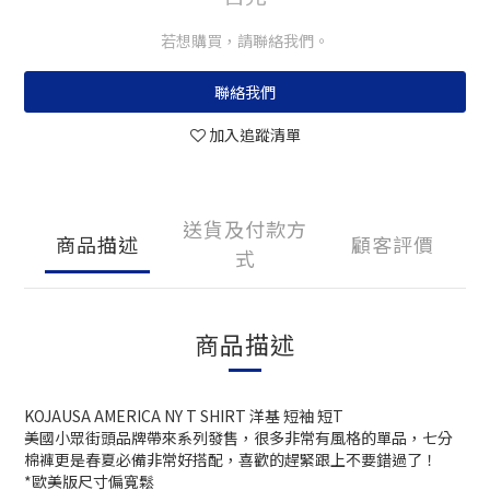
若想購買，請聯絡我們。
聯絡我們
加入追蹤清單
送貨及付款方
商品描述
顧客評價
式
商品描述
KOJAUSA AMERICA NY T SHIRT 洋基 短袖 短T
美國小眾街頭品牌帶來系列發售，很多非常有風格的單品，七分
棉褲更是春夏必備非常好搭配，喜歡的趕緊跟上不要錯過了！
*歐美版尺寸偏寬鬆