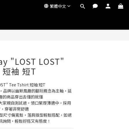
繁體中文
ay "LOST LOST"
rt 短袖 短T
OST" Tee Tshirt 短袖 短T
的意思，品牌以幽默風趣的翻玩概念為主軸，延
趣的商品穿出去懂的就懂
大家親自測試過，領口緊厚薄適中，採用
維材，穿著非常舒適
歐美版型尺寸偏寬鬆，落肩版型輕鬆搭配，如遇
訊詢問，輕鬆好搭又有態度！