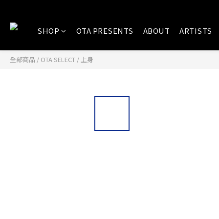
SHOP
OTA PRESENTS
ABOUT
ARTISTS
全部商品
/
OTA SELECT
/
上身