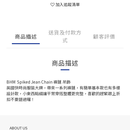
加入追蹤清單
送貨及付款方
商品描述
顧客評價
式
商品描述
BHM Spiked Jean Chain 褲鏈 吊飾
英國快時尚服裝大牌，帶來一系列褲鏈，有簡單基本款也有多樣
設計款，小東西點綴讓平常穿搭整體更完整，喜歡的趕緊跟上折
扣不要錯過囉！
ABOUT US