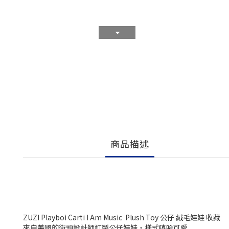
商品描述
ZUZI Playboi Carti I Am Music Plush Toy 公仔 絨毛娃娃 收藏
來自美國的街頭設計師訂製公仔娃娃，樣式嘻哈可愛