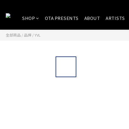
SHOP
OTA PRESENTS
ABOUT
ARTISTS
全部商品
/
品牌
/
YVL