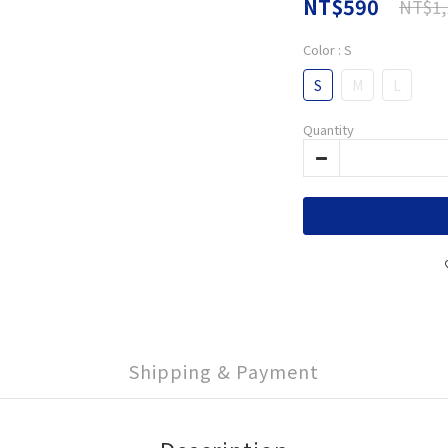
NT$590
NT$1,
Color
: S
S
M
L
Quantity
Shipping & Payment