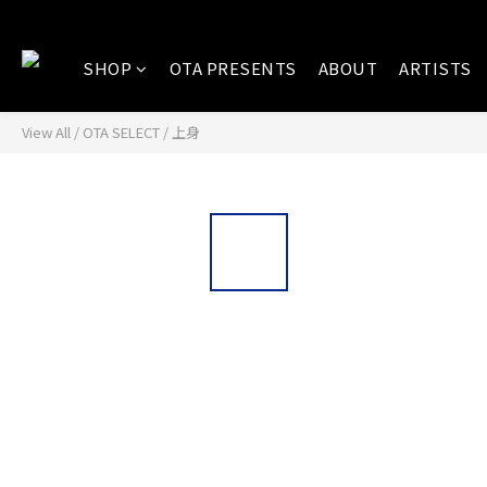
SHOP
OTA PRESENTS
ABOUT
ARTISTS
View All
/
OTA SELECT
/
上身