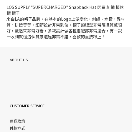
LOS SUPPLY "SUPERCHARGED" Snapback Hat 閃電 刺繡 棒球
帽 帽子
來自LA的帽子品牌，在基本的Logo上做變化，刺繡、水鑽、異材
質、拼接等等，細節設計非常到位，帽子的版型非常硬挺質感很
好，戴起來非常好看，多款設計做各種搭配都非常適合，有一說
一收到就懂這個質感還是非常不錯，喜歡的直接跟上！
ABOUT US
CUSTOMER SERVICE
運送政策
付款方式