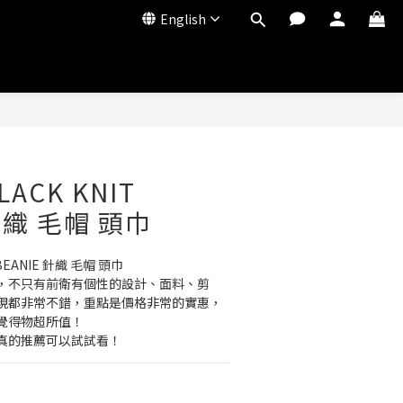
English
LACK KNIT
 針織 毛帽 頭巾
T BEANIE 針織 毛帽 頭巾
，不只有前衛有個性的設計、面料、剪
現都非常不錯，重點是價格非常的實惠，
覺得物超所值！
真的推薦可以試試看！