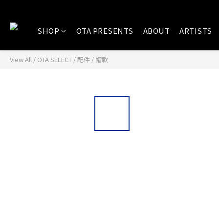
SHOP
OTA PRESENTS
ABOUT
ARTISTS
View All
/
OTA SELECT
/
配件
/
帽款