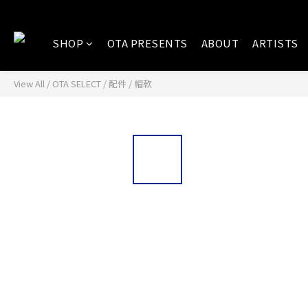
SHOP
OTA PRESENTS
ABOUT
ARTISTS
View All
/
OTA SELECT
/
配件
/
帽款