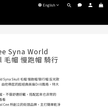
English
ee Syna World
ull 毛帽 慢跑帽 騎行
World Syna Skull 毛帽 慢跑帽 騎行帽 反光款
準配備，由他帶起的超經典英倫Drill風格，特大
帽，不僅舒適好戴，搭配起來也非常的
看看
entral Cee 所創立的街頭品牌，主打簡單乾淨