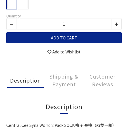
Quantity
ADD TO CART
Add to Wishlist
Shipping &
Customer
Description
Payment
Reviews
Description
Central Cee Syna World 2 Pack SOCK 襪子 長襪（兩雙一組）