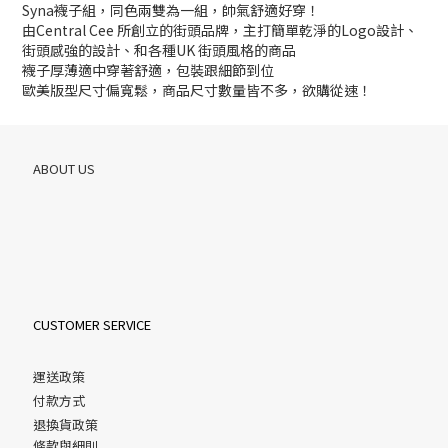
Syna襪子組，同色兩雙為一組，帥氣舒適好穿！
由Central Cee 所創立的街頭品牌，主打簡單乾淨的Logo設計、
街頭感強的設計、和各種UK 街頭風格的商品
襪子厚薄適中穿著舒適，包裝跟細節到位
歐美版型尺寸偏寬鬆，商品尺寸數量皆不多，欲購從速！
ABOUT US
CUSTOMER SERVICE
運送政策
付款方式
退換貨政策
條款與細則