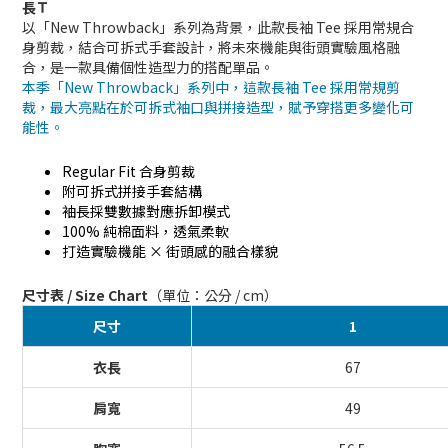
長Ｔ
以「New Throwback」系列為背景，此款長袖 Tee 採用常規合
身剪裁，結合可拆式手套設計，將未來機能與街頭實驗風格融
合，是一款具備個性造型力的搭配單品。
本季「New Throwback」系列中，這款長袖 Tee 採用常規剪
裁，最大亮點在於可拆式袖口與拼接造型，賦予穿搭更多變化可
能性。
Regular Fit 合身剪裁
附可拆式拼接手套結構
袖長採雙數據對應拆卸模式
100% 純棉面料，透氣柔軟
打造實驗機能 × 街頭感的融合樣貌
尺寸表 / Size Chart
（單位：公分 / cm）
尺寸
1
衣長
67
肩寬
49