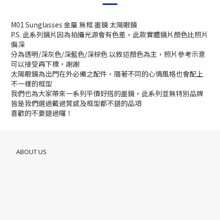
M01 Sunglasses 金屬 無框 墨鏡 太陽眼鏡
P.S. 此系列鏡片因為拍攝光源會有色差，此款實體鏡片顏色比照片
偏深
分為透明/深灰色/深藍色/深棕色 以敘述顏色為主，照片參考示意
可以接受再下標，謝謝
太陽眼鏡為出門在外必備之配件，隨著不同的心情風格也會配上
不一樣的框型
我們也為大家帶來一系列平價好搭的墨鏡，此系列並無特別品牌
皆是我們選過戴過質感及框型都不錯的品項
喜歡的不要錯過囉！
ABOUT US