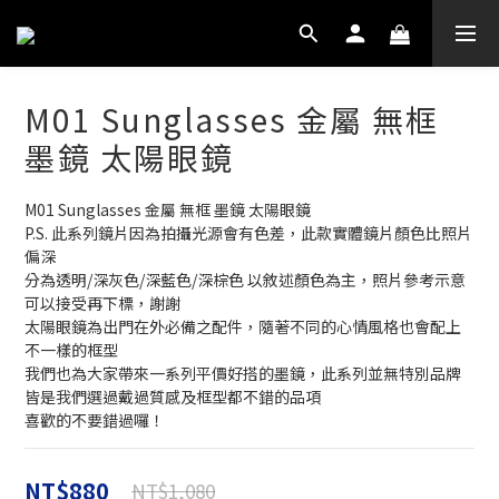
M01 Sunglasses 金屬 無框
墨鏡 太陽眼鏡
M01 Sunglasses 金屬 無框 墨鏡 太陽眼鏡
P.S. 此系列鏡片因為拍攝光源會有色差，此款實體鏡片顏色比照片
偏深
分為透明/深灰色/深藍色/深棕色 以敘述顏色為主，照片參考示意
可以接受再下標，謝謝
太陽眼鏡為出門在外必備之配件，隨著不同的心情風格也會配上
不一樣的框型
我們也為大家帶來一系列平價好搭的墨鏡，此系列並無特別品牌
皆是我們選過戴過質感及框型都不錯的品項
喜歡的不要錯過囉！
NT$880
NT$1,080