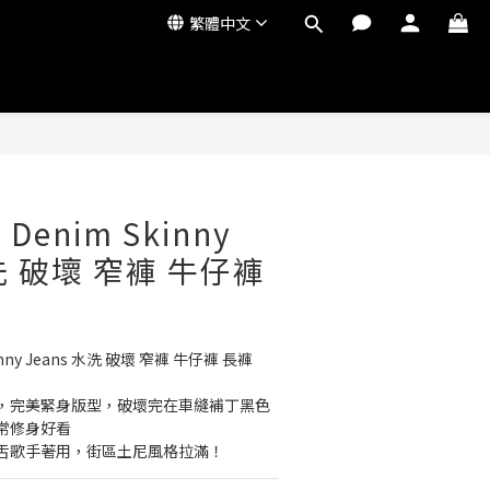
繁體中文
 Denim Skinny
水洗 破壞 窄褲 牛仔褲
kinny Jeans 水洗 破壞 窄褲 牛仔褲 長褲 
，完美緊身版型，破壞完在車縫補丁黑色
常修身好看
舌歌手著用，街區土尼風格拉滿！