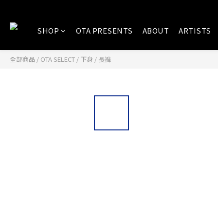
SHOP
OTA PRESENTS
ABOUT
ARTISTS
全部商品
/
OTA SELECT
/
下身
/
長褲