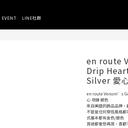
EVENT
LINE社群
en route
Drip Hear
Silver 
en route Venom’s Gol
心 項鍊 銀色
來自美國的飾品品牌，
不管是任何穿搭風格都
式基本都有金色/銀色
買過都會想再買，喜歡