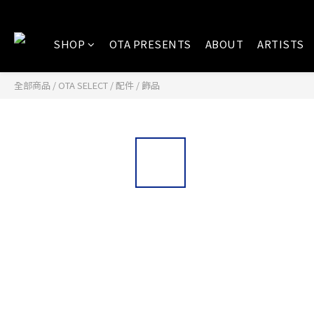
SHOP
OTA PRESENTS
ABOUT
ARTISTS
全部商品
/
OTA SELECT
/
配件
/
飾品