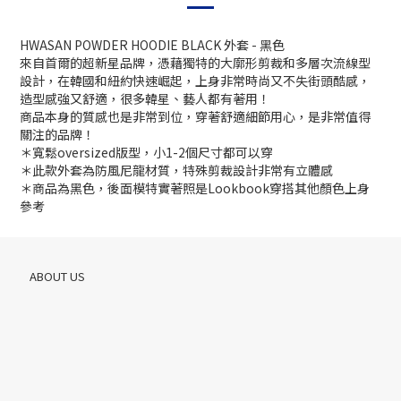
HWASAN POWDER HOODIE BLACK 外套 - 黑色
來自首爾的超新星品牌，憑藉獨特的大廓形剪裁和多層次流線型
設計，在韓國和紐約快速崛起，上身非常時尚又不失街頭酷感，
造型感強又舒適，很多韓星、藝人都有著用！
商品本身的質感也是非常到位，穿著舒適細節用心，是非常值得
關注的品牌！
＊寬鬆oversized版型，小1-2個尺寸都可以穿
＊此款外套為防風尼龍材質，特殊剪裁設計非常有立體感
＊商品為黑色，後面模特實著照是Lookbook穿搭其他顏色上身
參考
ABOUT US