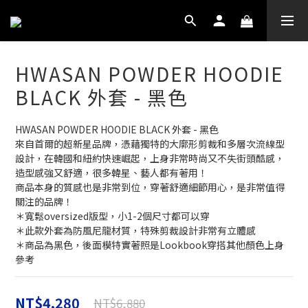
HWASAN POWDER HOODIE
BLACK 外套 - 黑色
HWASAN POWDER HOODIE BLACK 外套 - 黑色
來自首爾的超新星品牌，憑藉獨特的大廓形剪裁和多層次流線型
設計，在韓國和紐約快速崛起，上身非常時尚又不失街頭酷感，
造型感強又舒適，很多韓星、藝人都有著用！
商品本身的質感也是非常到位，穿著舒適細節用心，是非常值得
關注的品牌！
＊寬鬆oversized版型，小1-2個尺寸都可以穿
＊此款外套為防風尼龍材質，特殊剪裁設計非常有立體感
＊商品為黑色，後面模特實著照是Lookbook穿搭其他顏色上身
參考
NT$4,280
NT$6,880